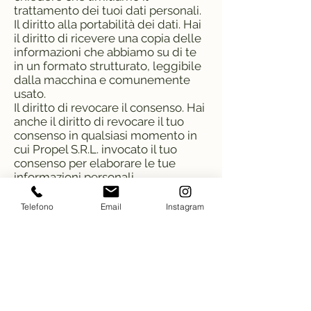
trattamento dei tuoi dati personali.
Il diritto alla portabilità dei dati. Hai
il diritto di ricevere una copia delle
informazioni che abbiamo su di te
in un formato strutturato, leggibile
dalla macchina e comunemente
usato.
Il diritto di revocare il consenso. Hai
anche il diritto di revocare il tuo
consenso in qualsiasi momento in
cui Propel S.R.L. invocato il tuo
consenso per elaborare le tue
informazioni personali.
Ti preghiamo di notare che
potremmo chiederti di verificare la
Telefono
Email
Instagram
tua identità prima di rispondere a
tali richieste.
Hai il diritto di sporgere denuncia
presso un’Autorità per la protezione
dei dati in merito alla nostra
raccolta e utilizzo dei tuoi dati
personali. Per ulteriori informazioni,